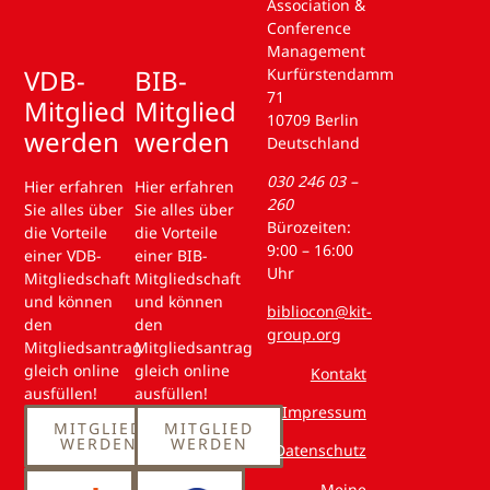
Association &
Conference
Management
VDB-
BIB-
Kurfürstendamm
71
Mitglied
Mitglied
10709 Berlin
werden
werden
Deutschland
030 246 03 –
Hier erfahren
Hier erfahren
260
Sie alles über
Sie alles über
Bürozeiten:
die Vorteile
die Vorteile
9:00 – 16:00
einer VDB-
einer BIB-
Uhr
Mitgliedschaft
Mitgliedschaft
und können
und können
bibliocon@kit-
den
den
group.org
Mitgliedsantrag
Mitgliedsantrag
gleich online
gleich online
Kontakt
ausfüllen!
ausfüllen!
Impressum
MITGLIED
MITGLIED
WERDEN
WERDEN
Datenschutz
Meine